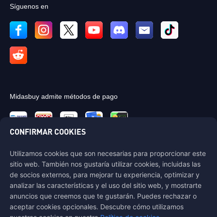
Síguenos en
Midasbuy admite métodos de pago
CONFIRMAR COOKIES
Utilizamos cookies que son necesarias para proporcionar este
Contáctenos
sitio web. También nos gustaría utilizar cookies, incluidas las
Si necesitas ayuda, por favor contáctanos haciendo clic en "Servicio al
de socios externos, para mejorar tu experiencia, optimizar y
Cliente" para comunicarte con nosotros.
analizar las características y el uso del sitio web, y mostrarte
anuncios que creemos que te gustarán. Puedes rechazar o
Servicio al Cliente
aceptar cookies opcionales. Descubre cómo utilizamos