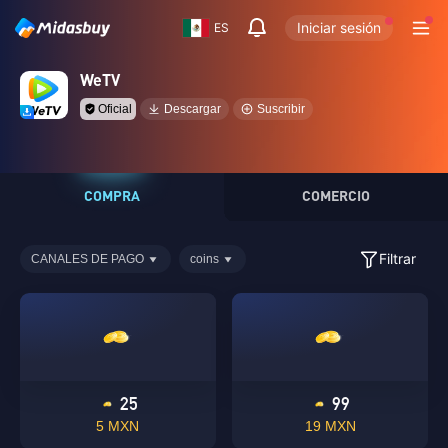
Iniciar sesión
ES
WeTV
Oficial
Descargar
Suscribir
COMPRA
COMERCIO
Filtrar
CANALES DE PAGO
coins
25
99
5 MXN
19 MXN