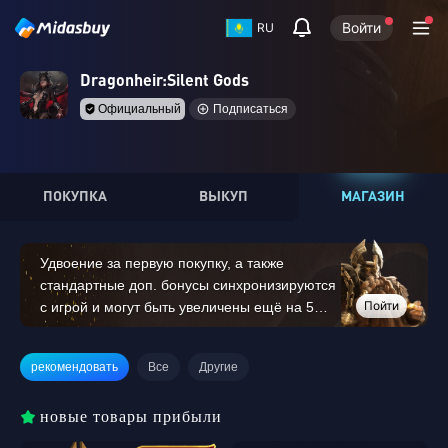
Войти
RU
Dragonheir:Silent Gods
Официальный
Подписаться
ПОКУПКА
ВЫКУП
МАГАЗИН
Удвоение за первую покупку, а также
стандартные доп. бонусы синхронизируются
Пойти
с игрой и могут быть увеличены ещё на 5%
благодаря эксклюзивному кэшбэку Midasbuy.
(Товары от 14 000 кристаллов дракона и
рекомендовать
Все
Другие
выше не участвуют в удвоении за первую
покупку).
новые товары прибыли