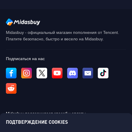
Singapore
Отмена
ХОРОШО
Midasbuy - официальный магазин пополнения от Tencent.
Платите безопасно, быстро и весело на Midasbuy.
Подписаться на нас
Midasbuy поддерживает способы оплаты.
ПОДТВЕРЖДЕНИЕ COOKIES