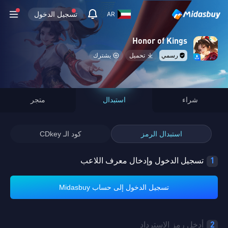
تسجيل الدخول
AR
Honor of Kings
رسمي
تحميل
يشترك
شراء
استبدال
متجر
استبدال الرمز
كود الـ CDkey
1
تسجيل الدخول وإدخال معرف اللاعب
تسجيل الدخول إلى حساب Midasbuy
2
أدخل رمز الاسترداد