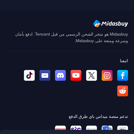
إلغاء
نعم
Midasbuy هو متجر الشحن الرسمي من قبل Tencent. ادفع بأمان
وسرعة ومتعة على Midasbuy.
اتبعنا
تدعم منصة ميداس باي طرق الدفع