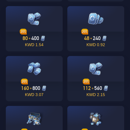
20%
20%
80
400
48
240
+
+
1.54 KWD
0.92 KWD
Singapore
OK
20%
20%
نعم
160
800
112
560
+
+
3.07 KWD
2.15 KWD