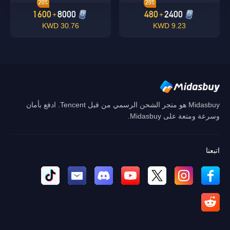
20%
20%
1600
8000
480
2400
+
+
30.76 KWD
9.23 KWD
Midasbuy هو متجر الشحن الرسمي من قبل Tencent. ادفع بأمان
وسرعة ومتعة على Midasbuy.
اتبعنا