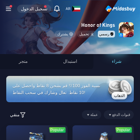
تسجيل الدخول
AR
Honor of Kings
رسمي
تحميل
يشترك
شراء
استبدال
متجر
نسبة الفوز 100٪! قم بشحن 8 نقاط واحصل على
10 نقاط. تعال وشارك في سحب النقاط!
الذهاب
منقي
قنوات الدفع
عملة
Popular
Popular