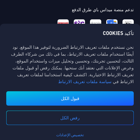
تدعم منصة ميداس باي طرق الدفع
تأكيد COOKIES
نحن نستخدم ملفات تعريف الارتباط الضرورية لتوفير هذا الموقع. نود
اتصل بنا
أيضًا استخدام ملفات تعريف الارتباط، بما في ذلك من شركاء الطرف
إذا كنت بحاجة إلى أي مساعدة، يرجى التواصل معنا عن طريق النقر على "خدمة
الثالث، لتحسين تجربتك، وتحسين وتحليل ميزات واستخدام الموقع،
العملاء" للتواصل معنا.
وعرض الإعلانات التي نعتقد أنك ستحبها. يمكنك رفض أو قبول ملفات
تعريف الارتباط الاختيارية. اكتشف كيفية استخدامنا لملفات تعريف
خدمة الزبائن
الارتباط في
سياسة ملفات تعريف الارتباط
قبول الكل
رفض الكل
شروط الخدمة
سياسة الخصوصية
سياسة Cookies
تفضيل ملفات تعريف الارتباط
إشعار حقوق النشر©High Morale Developments Limited. حفظت جميع الحقوق
تخصيص الإعدادات