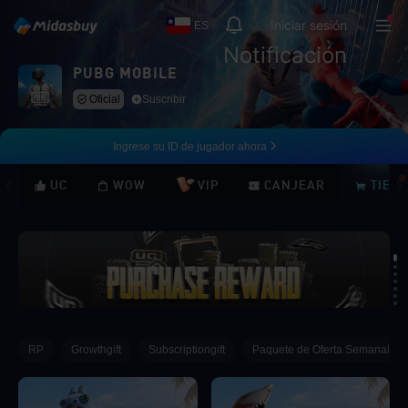
Iniciar sesión
ES
Notificación
PUBG MOBILE
Oficial
Suscribir
Ingrese su ID de jugador ahora
UC
WOW
VIP
CANJEAR
TIEN
Loading...
RP
Growthgift
Subscriptiongift
Paquete de Oferta Semanal