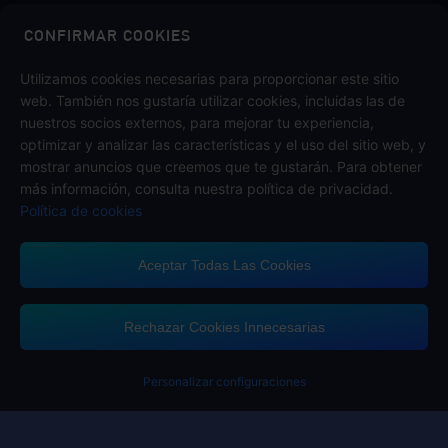
Midasbuy es la tienda oficial de recargas de Tencent. Paga de
forma segura, rápida y divertida en Midasbuy.
CONFIRMAR COOKIES
Utilizamos cookies necesarias para proporcionar este sitio
web. También nos gustaría utilizar cookies, incluidas las de
Síguenos en
nuestros socios externos, para mejorar tu experiencia,
optimizar y analizar las características y el uso del sitio web, y
mostrar anuncios que creemos que te gustarán. Para obtener
más información, consulta nuestra política de privacidad.
Política de cookies
Aceptar Todas Las Cookies
Midasbuy admite métodos de pago
Rechazar Cookies Innecesarias
Personalizar configuraciones
Contáctanos
Si necesitas ayuda, por favor contáctanos haciendo clic en "Servicio al
Cliente" para comunicarte con nosotros.