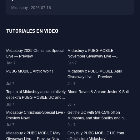
Midasbuy · 2026-07-16
TUTORIALES EN VIDEO
30K
00:01:10
31.6K
00:00:58
Midasbuy 2025 Christmas Special
Midasbuy x PUBG MOBILE
Live — Preview
November Giveaway Live —
Preview Now!
Jan 7
74.8K
00:00:13
Jan 7
42.2K
00:01:36
PUBG MOBILE Arctic Wolf！
Midasbuy x PUBG MOBILE April
Giveaway Live — Preview
Jul 7
36.9K
00:01:04
Jul 7
24.1K
00:00:41
Top up at Midasbuy accumulatively,
Blood Raven & Arcane Jester X-Suit
get extra PUBG MOBILE UC and
much more as rewards!
Jul 7
15.4K
00:01:17
Jul 7
13.3K
00:01:25
Midasbuy Christmas-Special Live -
Get the UC with 5%-15% off on
Preview Now!
Midasbuy, and start Shelby engines
in PUBG MOBILE!
Jul 7
8.4K
00:01:07
Jul 7
8.2K
00:00:33
Midasbuy x PUBG MOBILE May
Only buy PUBG MOBILE UC from
Giveaway Live — Preview Now!
official store Midasbuy!