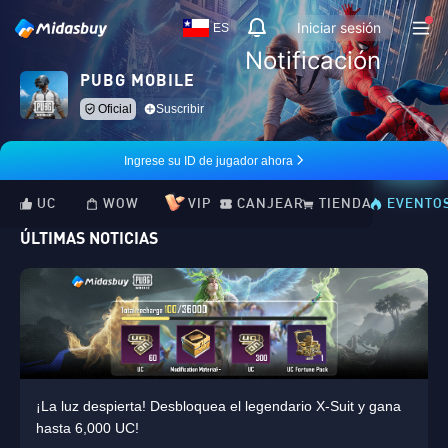
Iniciar sesión
ES
Notificación
PUBG MOBILE
Oficial
Suscribir
Ingrese su ID de jugador ahora
UC
WOW
VIP
CANJEAR
TIENDA
EVENTO
ÚLTIMAS NOTICIAS
¡La luz despierta! Desbloquea el legendario X-Suit y gana
hasta 6,000 UC!