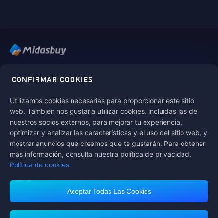
Midasbuy es la tienda oficial de recargas de Tencent. Paga de
forma segura, rápida y divertida en Midasbuy.
CONFIRMAR COOKIES
Utilizamos cookies necesarias para proporcionar este sitio
web. También nos gustaría utilizar cookies, incluidas las de
Síguenos en
nuestros socios externos, para mejorar tu experiencia,
optimizar y analizar las características y el uso del sitio web, y
mostrar anuncios que creemos que te gustarán. Para obtener
más información, consulta nuestra política de privacidad.
Política de cookies
Aceptar Todas Las Cookies
Midasbuy admite métodos de pago