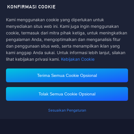
dengan aman, cepat, dan menyenangkan di Midasbuy.
KONFIRMASI COOKIE
Kami menggunakan cookie yang diperlukan untuk
menyediakan situs web ini. Kami juga ingin menggunakan
Ikuti kami di
cookie, termasuk dari mitra pihak ketiga, untuk meningkatkan
pengalaman Anda, mengoptimalkan dan menganalisis fitur
dan penggunaan situs web, serta menampilkan iklan yang
kami anggap Anda sukai. Untuk informasi lebih lanjut, silakan
lihat kebijakan privasi kami.
Kebijakan Cookie
Terima Semua Cookie Opsional
Midasbuy Mendukung Metode Pembayaran
Tolak Semua Cookie Opsional
Sesuaikan Pengaturan
Contact us.
Jika Anda membutuhkan bantuan, silakan hubungi kami dengan mengklik
"Layanan Pelanggan" untuk menghubungi kami.