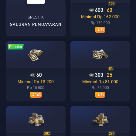
10%
600
60
+
Loading...
Minimal Rp 162.000
SPESIFIK
Rp 170.000
SALURAN PEMBAYARAN
-4.7%
Populer
Loading...
8%
60
300
25
+
Minimal Rp 16.200
Minimal Rp 81.000
Loading...
Rp 16.900
Rp 85.000
-4.14%
-4.7%
Loading...
20%
28%