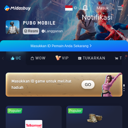
Masuk
ID
Notifikasi
PUBG MOBILE
Resmi
Langganan
Masukkan ID Pemain Anda Sekarang
UC
WOW
VIP
TUKARKAN
TOK
Masukkan ID game untuk melihat
GO
hadiah
Loading...
Populer
Populer