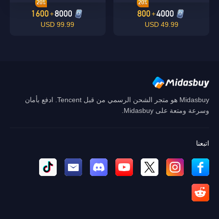
20%
20%
1600
8000
800
4000
+
+
99.99 USD
49.99 USD
Midasbuy هو متجر الشحن الرسمي من قبل Tencent. ادفع بأمان
وسرعة ومتعة على Midasbuy.
اتبعنا