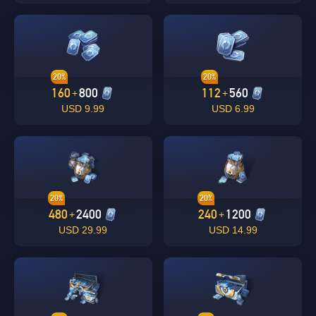
20%
20%
160
800
112
560
+
+
9.99 USD
6.99 USD
Singapore
OK
20%
20%
نعم
480
2400
240
1200
+
+
29.99 USD
14.99 USD