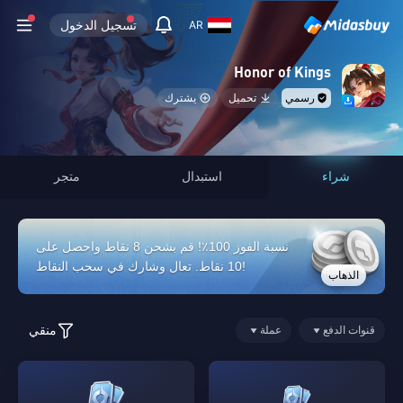
تسجيل الدخول
AR
Honor of Kings
رسمي
تحميل
يشترك
شراء
استبدال
متجر
نسبة الفوز 100٪! قم بشحن 8 نقاط واحصل على
10 نقاط. تعال وشارك في سحب النقاط!
الذهاب
منقي
قنوات الدفع
عملة