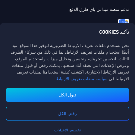
تدعم منصة ميداس باي طرق الدفع
تأكيد COOKIES
نحن نستخدم ملفات تعريف الارتباط الضرورية لتوفير هذا الموقع. نود
اتصل بنا
أيضًا استخدام ملفات تعريف الارتباط، بما في ذلك من شركاء الطرف
إذا كنت بحاجة إلى أي مساعدة، يرجى التواصل معنا عن طريق النقر على "خدمة
الثالث، لتحسين تجربتك، وتحسين وتحليل ميزات واستخدام الموقع،
العملاء" للتواصل معنا.
وعرض الإعلانات التي نعتقد أنك ستحبها. يمكنك رفض أو قبول ملفات
تعريف الارتباط الاختيارية. اكتشف كيفية استخدامنا لملفات تعريف
خدمة الزبائن
الارتباط في
سياسة ملفات تعريف الارتباط
قبول الكل
رفض الكل
شروط الخدمة
سياسة الخصوصية
سياسة Cookies
تفضيل ملفات تعريف الارتباط
إشعار حقوق النشر©High Morale Developments Limited. حفظت جميع الحقوق
تخصيص الإعدادات