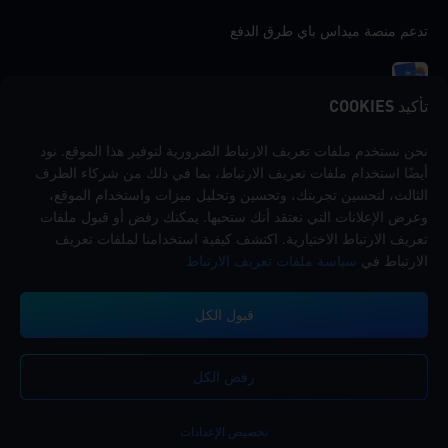
تدعم منصة ميداس باي طرق الدفع
تأكيد COOKIES
نحن نستخدم ملفات تعريف الارتباط الضرورية لتوفير هذا الموقع. نود
اتصل بنا
أيضًا استخدام ملفات تعريف الارتباط، بما في ذلك من شركاء الطرف
إذا كنت بحاجة إلى أي مساعدة، يرجى التواصل معنا عن طريق النقر على "خدمة
الثالث، لتحسين تجربتك، وتحسين وتحليل ميزات واستخدام الموقع،
العملاء" للتواصل معنا.
وعرض الإعلانات التي نعتقد أنك ستحبها. يمكنك رفض أو قبول ملفات
تعريف الارتباط الاختيارية. اكتشف كيفية استخدامنا لملفات تعريف
خدمة الزبائن
الارتباط في
سياسة ملفات تعريف الارتباط
قبول الكل
رفض الكل
شروط الخدمة
سياسة الخصوصية
سياسة Cookies
تفضيل ملفات تعريف الارتباط
إشعار حقوق النشر©High Morale Developments Limited. حفظت جميع الحقوق
تخصيص الإعدادات