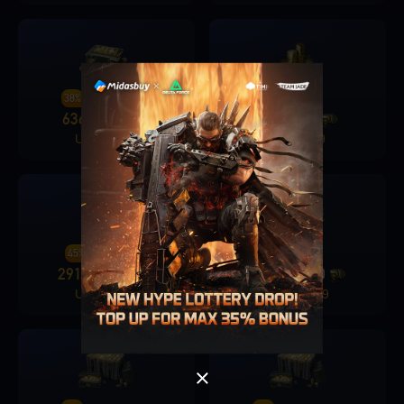
38%
30%
636
1680
206
680
+
+
24.29 USD
9.69 USD
Singapore
OK
45%
40%
نعم
2916
6480
1326
3280
+
+
96.99 USD
48.49 USD