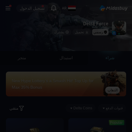
تسجيل الدخول
AR
Delta Force
رسمي
تحميل
يشترك
شراء
استبدال
متجر
New Hype Lottery’s a Smash Hit! Top Up for
Max 35% Bonus
الذهاب
منقي
قنوات الدفع
Delta Coins
Popular