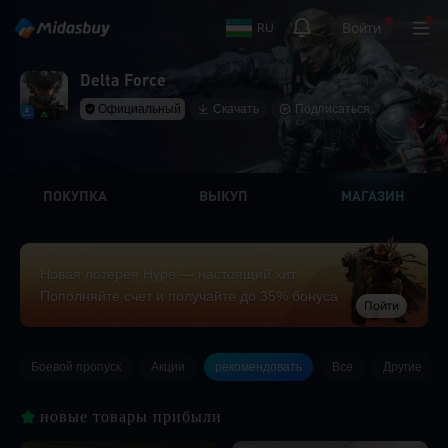
Войти
RU
Delta Force
Официальный
Скачать
Подписаться
ПОКУПКА
ВЫКУП
МАГАЗИН
Новая лотерея Hype — настоящий хит!
Пополняйте счет и получайте до 35% бонуса
Пойти
Боевой пропуск
Акции
рекомендовать
Все
Другие
новые товары прибыли