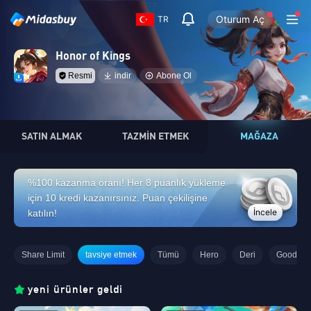
Oturum Aç
TR
Honor of Kings
Resmi
indir
Abone Ol
SATIN ALMAK
TAZMİN ETMEK
MAĞAZA
%100 kazanma oranı! Her 8 puanlık yükleme
için 10 kredi kazanırsınız. Puan çekilişine
İncele
katılın!
Share Limit
tavsiye etmek
Tümü
Hero
Deri
Goods
yeni ürünler geldi