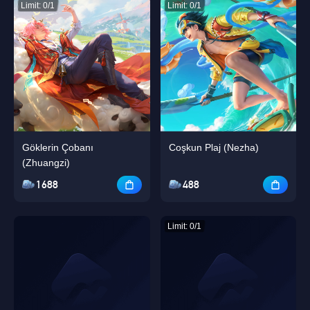
Limit: 0/1
Limit: 0/1
Göklerin Çobanı
Coşkun Plaj (Nezha)
(Zhuangzi)
1688
488
Limit: 0/1