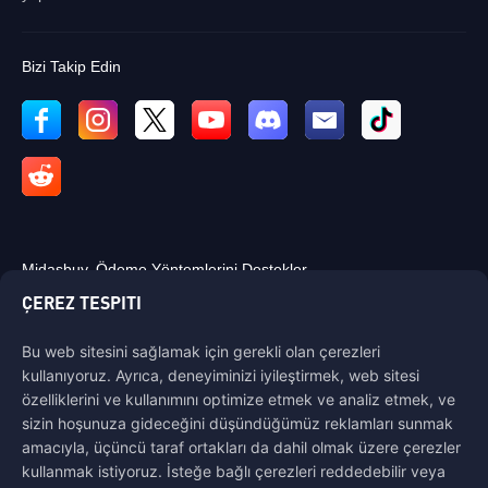
Bizi Takip Edin
Midasbuy, Ödeme Yöntemlerini Destekler.
ÇEREZ TESPITI
Bu web sitesini sağlamak için gerekli olan çerezleri
kullanıyoruz. Ayrıca, deneyiminizi iyileştirmek, web sitesi
özelliklerini ve kullanımını optimize etmek ve analiz etmek, ve
Bize Ulaşın
sizin hoşunuza gideceğini düşündüğümüz reklamları sunmak
Yardıma ihtiyacınız varsa, bize ulaşmak için "Müşteri Hizmetleri"ne
amacıyla, üçüncü taraf ortakları da dahil olmak üzere çerezler
tıklayarak bizimle iletişime geçebilirsiniz.
kullanmak istiyoruz. İsteğe bağlı çerezleri reddedebilir veya