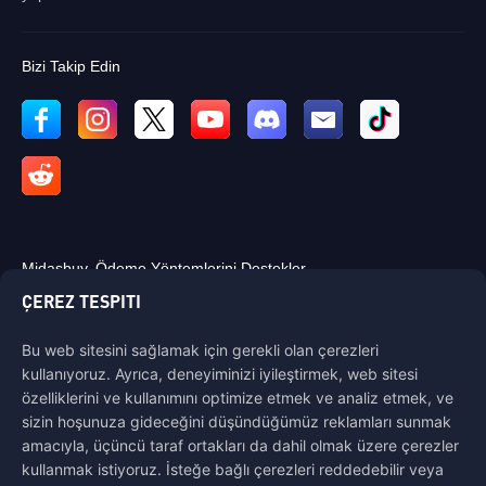
Bizi Takip Edin
Midasbuy, Ödeme Yöntemlerini Destekler.
ÇEREZ TESPITI
Bu web sitesini sağlamak için gerekli olan çerezleri
kullanıyoruz. Ayrıca, deneyiminizi iyileştirmek, web sitesi
özelliklerini ve kullanımını optimize etmek ve analiz etmek, ve
Bize Ulaşın
sizin hoşunuza gideceğini düşündüğümüz reklamları sunmak
Yardıma ihtiyacınız varsa, bize ulaşmak için "Müşteri Hizmetleri"ne
amacıyla, üçüncü taraf ortakları da dahil olmak üzere çerezler
tıklayarak bizimle iletişime geçebilirsiniz.
kullanmak istiyoruz. İsteğe bağlı çerezleri reddedebilir veya