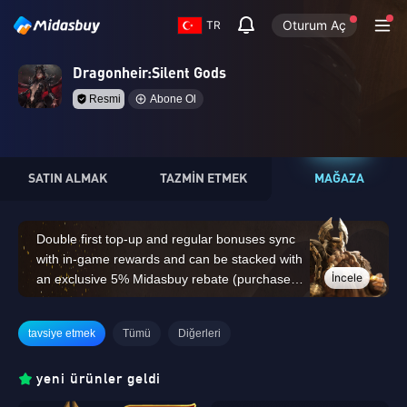
Oturum Aç
TR
Dragonheir:Silent Gods
Resmi
Abone Ol
SATIN ALMAK
TAZMİN ETMEK
MAĞAZA
Double first top-up and regular bonuses sync
with in-game rewards and can be stacked with
İncele
an exclusive 5% Midasbuy rebate (purchases
of 14,000 Dragon Crystals or above do not
count for the double first top-up bonus)
tavsiye etmek
Tümü
Diğerleri
yeni ürünler geldi