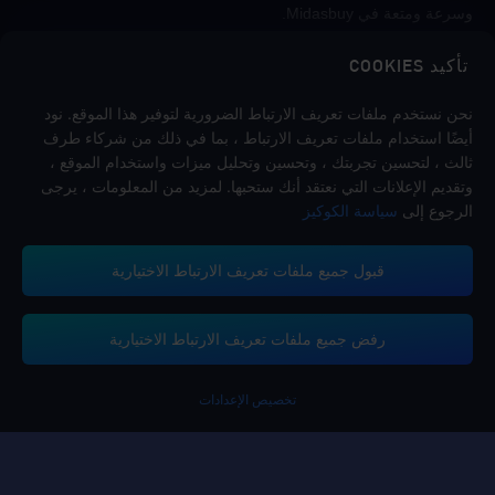
وسرعة ومتعة في Midasbuy.
تأكيد COOKIES
اتبعنا
نحن نستخدم ملفات تعريف الارتباط الضرورية لتوفير هذا الموقع. نود
أيضًا استخدام ملفات تعريف الارتباط ، بما في ذلك من شركاء طرف
ثالث ، لتحسين تجربتك ، وتحسين وتحليل ميزات واستخدام الموقع ،
وتقديم الإعلانات التي نعتقد أنك ستحبها. لمزيد من المعلومات ، يرجى
الرجوع إلى
سياسة الكوكيز
قبول جميع ملفات تعريف الارتباط الاختيارية
تدعم منصة ميداس باي طرق الدفع
رفض جميع ملفات تعريف الارتباط الاختيارية
تخصيص الإعدادات
Contact us.
إذا كنت بحاجة إلى أي مساعدة، يرجى التواصل معنا عن طريق النقر على "خدمة
العملاء" للتواصل معنا.