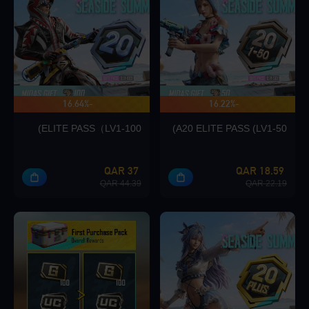
Loading...
-16.64%
-16.22%
ما يصل إلى 140 مكافأة
Loading...
ELITE PASS（LV1-100)
A20 ELITE PASS (LV1-50)
37 QAR
18.59 QAR
44.39 QAR
22.19 QAR
Loading...
Loading...