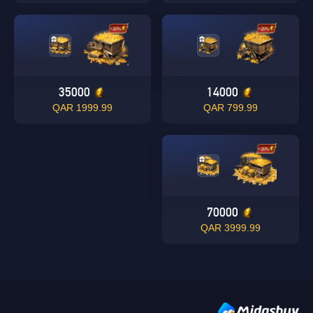
35000
14000
1999.99 QAR
799.99 QAR
Singapore
OK
نعم
70000
3999.99 QAR