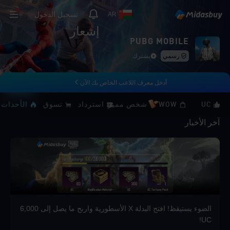
تسجيل الدخول
AR
إشعار
PUBG MOBILE
رسمي
يشترك
أدخل معرف اللاعب الخاص بك الآن
UC
WOW
شخص مميز
استرداد
تسوق
الأحداث
آخر الأخبار
الضوء يستيقظ! افتح البدلة X الأسطورية واربح ما يصل إلى 6,000
UC!