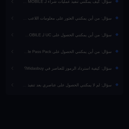
سؤال: كيف يمكنني تنفيذ عمليات شراء لـ PUBG MOBILE؟
سؤال: من أين يمكنني العثور على معلومات اللاعب الخاصة بي؟
سؤال: من أين يمكنني الحصول على UC لـ PUBG MOBILE بعد شرائها؟
سؤال: من أين يمكنني الحصول على Royale Pass Pack لـ PUBG MOBILE بعد شرائها؟
سؤال: كيفية استرداد الرموز للعناصر في Midasbuy؟
سؤال: لم لا يمكنني الحصول على عناصري بعد تنفيذ عملية شراء؟