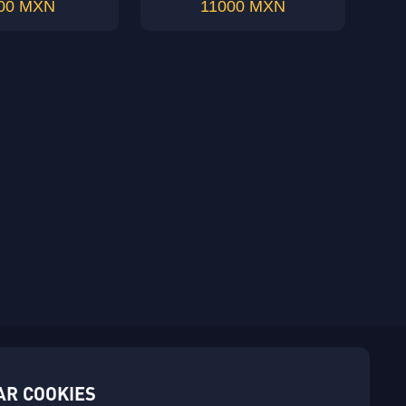
00 MXN
11000 MXN
da y divertida en Midasbuy.
AR COOKIES