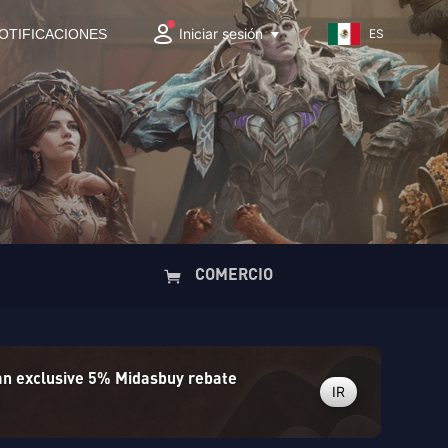
Iniciar sesión
OTIFICACIONES
ES
COMERCIO
 an exclusive 5% Midasbuy rebate
IR
)