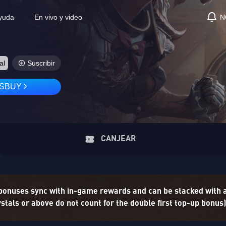
yuda
En vivo y video
N
al
Suscribir
ASBUY
CANJEAR
 bonuses sync with in-game rewards and can be stacked with
tals or above do not count for the double first top-up bonus