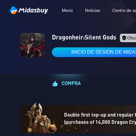
Menú
Noticias
Centro de a
Dragonheir:Silent Gods
Ofici
INICIO DE SESIÓN DE MID
COMPRA
Double first top-up and regular
(purchases of 14,000 Dragon Crys