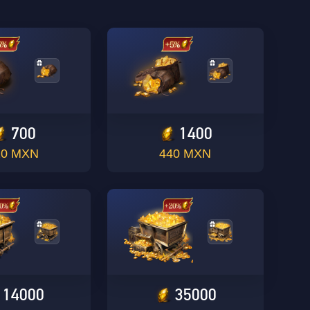
700
1400
20 MXN
440 MXN
14000
35000