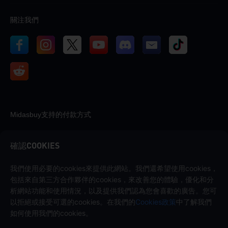
關注我們
Midasbuy支持的付款方式
確認COOKIES
我們使用必要的cookies來提供此網站。我們還希望使用cookies，
聯繫我們
包括來自第三方合作夥伴的cookies，來改善您的體驗，優化和分
析網站功能和使用情況，以及提供我們認為您會喜歡的廣告。您可
如果您需要任何幫助，請點擊「客戶服務」與我們聯繫。
以拒絕或接受可選的cookies。在我們的
Cookies政策
中了解我們
客戶服務
如何使用我們的cookies。