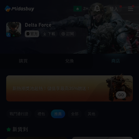
登入
ZH
Delta Force
官方
下載
訂閱
購買
兌換
商店
新熱潮獎池超熱！儲值享最高35%贈送！
GO
戰鬥通行證
禮包
推薦
全部
其他
新貨到