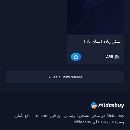
سكر زيادة (تساي يان)
488
See all new release
Midasbuy هو متجر الشحن الرسمي من قبل Tencent. ادفع بأمان
وسرعة ومتعة على Midasbuy.