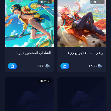
Limit: 0/1
Limit: 0/1
راعي السماء (جوانغ زي)
الشاطئ المشحون (نيزا)
488
1688
Limit: 0/1