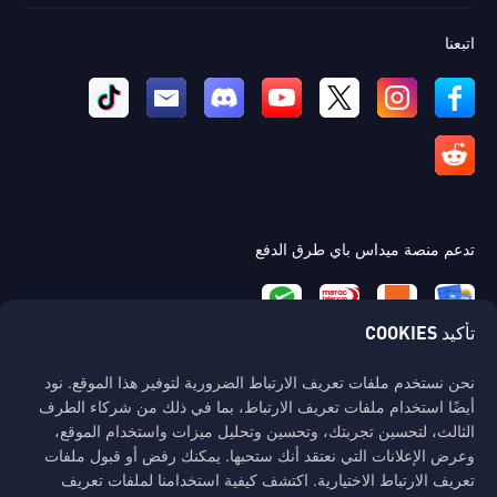
اتبعنا
تدعم منصة ميداس باي طرق الدفع
تأكيد COOKIES
نحن نستخدم ملفات تعريف الارتباط الضرورية لتوفير هذا الموقع. نود
اتصل بنا
أيضًا استخدام ملفات تعريف الارتباط، بما في ذلك من شركاء الطرف
إذا كنت بحاجة إلى أي مساعدة، يرجى التواصل معنا عن طريق النقر على "خدمة
الثالث، لتحسين تجربتك، وتحسين وتحليل ميزات واستخدام الموقع،
العملاء" للتواصل معنا.
وعرض الإعلانات التي نعتقد أنك ستحبها. يمكنك رفض أو قبول ملفات
تعريف الارتباط الاختيارية. اكتشف كيفية استخدامنا لملفات تعريف
خدمة الزبائن