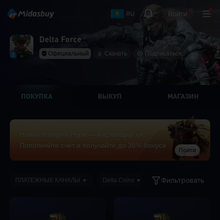
Войти
RU
Delta Force
Официальный
Скачать
Подписаться
ПОКУПКА
ВЫКУП
МАГАЗИН
Новая лотерея Hype — настоящий хит!
Пополняйте счет и получайте до 35% бонуса
Пойти
Фильтровать
ПЛАТЕЖНЫЕ КАНАЛЫ
Delta Coins