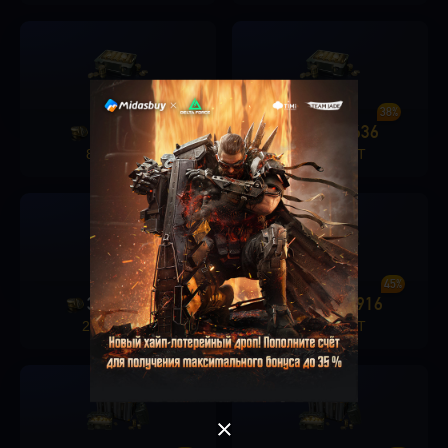
36%
38%
1280
456
1680
636
+
+
8200 KZT
10500 KZT
OK
Singapore
40%
45%
3280
1326
6480
2916
+
+
20500 KZT
41000 KZT
ХОРОШО