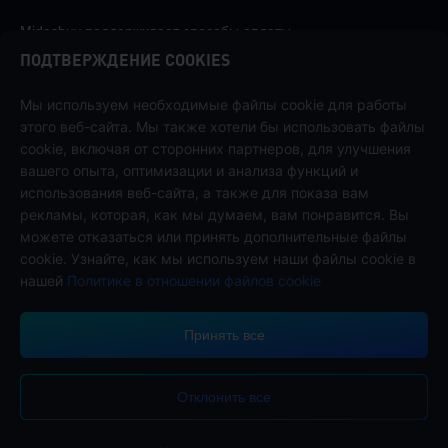
Midasbuy поддерживает способы оплаты.
ПОДТВЕРЖДЕНИЕ COOKIES
Мы используем необходимые файлы cookie для работы
этого веб-сайта. Мы также хотели бы использовать файлы
cookie, включая от сторонних партнеров, для улучшения
Связаться с нами
вашего опыта, оптимизации и анализа функций и
Если вам нужна помощь, пожалуйста, свяжитесь с нами, щелкнув
использования веб-сайта, а также для показа вам
"Служба поддержки клиентов", чтобы связаться с нами.
рекламы, которая, как мы думаем, вам понравится. Вы
Обслуживание
можете отказаться или принять дополнительные файлы
клиентов
cookie. Узнайте, как мы используем наши файлы cookie в
нашей
Политике в отношении файлов cookie
Принять все
Условия обслуживания
Политика конфиденциальности
Политика Cookie
Отклонить все
Предпочтение Cookies
Авторское прово © High Morale Developments Limited. Все права
защищены