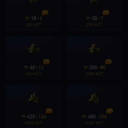
22%
23%
18
4
30
7
+
+
120 KZT
205 KZT
20%
27%
60
12
300
80
+
+
410 KZT
2050 KZT
30%
30%
420
124
680
206
+
+
2900 KZT
4100 KZT