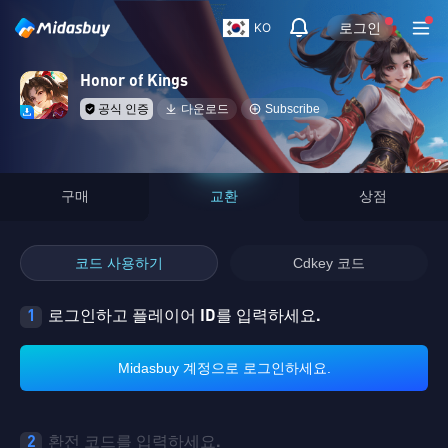
로그인
KO
Honor of Kings
공식 인증
다운로드
Subscribe
구매
교환
상점
코드 사용하기
Cdkey 코드
1
로그인하고 플레이어 ID를 입력하세요.
Midasbuy 계정으로 로그인하세요.
2
환전 코드를 입력하세요.