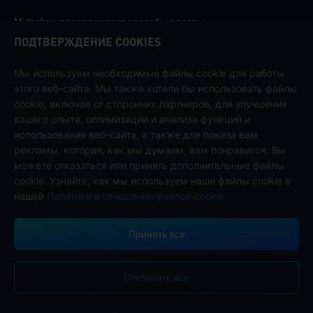
Midasbuy поддерживает способы оплаты.
ПОДТВЕРЖДЕНИЕ COOKIES
Мы используем необходимые файлы cookie для работы
этого веб-сайта. Мы также хотели бы использовать файлы
cookie, включая от сторонних партнеров, для улучшения
Связаться с нами
вашего опыта, оптимизации и анализа функций и
Если вам нужна помощь, пожалуйста, свяжитесь с нами, щелкнув
использования веб-сайта, а также для показа вам
"Служба поддержки клиентов", чтобы связаться с нами.
рекламы, которая, как мы думаем, вам понравится. Вы
Обслуживание
можете отказаться или принять дополнительные файлы
клиентов
cookie. Узнайте, как мы используем наши файлы cookie в
нашей
Политике в отношении файлов cookie
Принять все
Условия обслуживания
Политика конфиденциальности
Политика Cookie
Отклонить все
Предпочтение Cookies
Авторское прово © High Morale Developments Limited. Все права
защищены