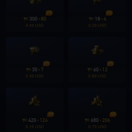
27%
22%
300
80
18
4
+
+
4.49 USD
0.29 USD
23%
20%
30
7
60
12
+
+
0.49 USD
0.89 USD
30%
30%
420
124
680
206
+
+
6.19 USD
8.79 USD