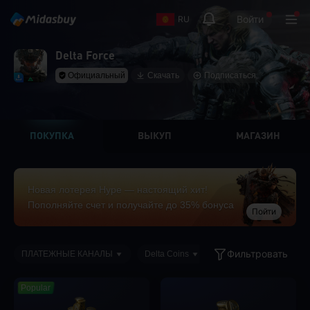
Войти
RU
Delta Force
Официальный
Скачать
Подписаться
ПОКУПКА
ВЫКУП
МАГАЗИН
Новая лотерея Hype — настоящий хит!
Пополняйте счет и получайте до 35% бонуса
Пойти
Фильтровать
ПЛАТЕЖНЫЕ КАНАЛЫ
Delta Coins
Popular