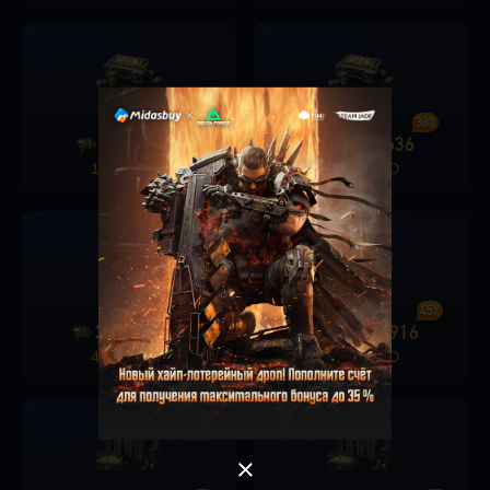
36%
38%
1280
456
1680
636
+
+
17.49 USD
21.99 USD
OK
Singapore
40%
45%
3280
1326
6480
2916
+
+
44.49 USD
88.99 USD
ХОРОШО