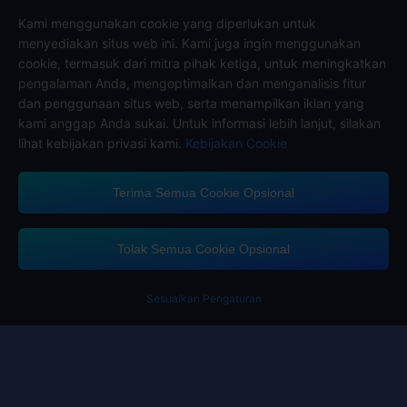
Kami menggunakan cookie yang diperlukan untuk
menyediakan situs web ini. Kami juga ingin menggunakan
Ikuti kami di
cookie, termasuk dari mitra pihak ketiga, untuk meningkatkan
pengalaman Anda, mengoptimalkan dan menganalisis fitur
dan penggunaan situs web, serta menampilkan iklan yang
kami anggap Anda sukai. Untuk informasi lebih lanjut, silakan
lihat kebijakan privasi kami.
Kebijakan Cookie
Terima Semua Cookie Opsional
Midasbuy Mendukung Metode Pembayaran
Tolak Semua Cookie Opsional
Sesuaikan Pengaturan
Contact us.
Jika Anda membutuhkan bantuan, silakan hubungi kami dengan mengklik
"Layanan Pelanggan" untuk menghubungi kami.
Pelayanan pelanggan