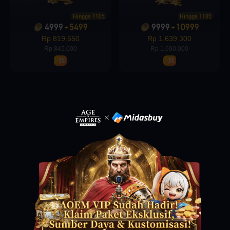
Hingga 110%
Hingga 110%
4999
5499
9999
10999
+
+
Loading...
Rp 819.650
Rp 1.639.300
Rp 845.000
Rp 1.690.000
-3%
-3%
Loading...
Loading...