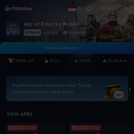
Masuk
ID
Notifikasi
Age of Empires Mobile
Resmi
Unduh
Langganan
Masuk ke Midasbuy
ZONA VIP
BELI
TOKO
ACARA
Dapatkan hadiah tambahan untuk Top Up
Perdana Koin Apex setiap bulan!
GO
Loading...
KOIN APEX
Buy 1 Get 1 Free
Buy 1 Get 1 Free