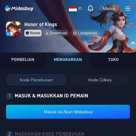
Masuk
ID
Honor of Kings
Resmi
Download
Langganan
PEMBELIAN
MENUKARKAN
TOKO
Kode Penebusan
Kode Cdkey
1
MASUK & MASUKKAN ID PEMAIN
Masuk ke Akun Midasbuy
2
MASUKKAN KODE PENEBUSAN