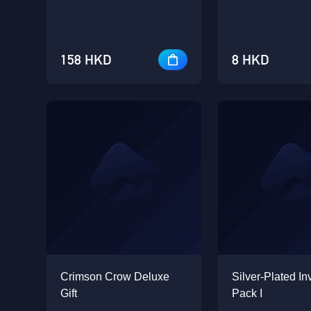
158 HKD
8 HKD
Crimson Crow Deluxe
Silver-Plated Inv
Gift
Pack I