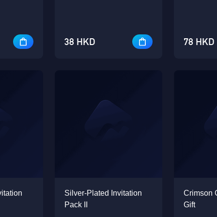
玩家ID確認
獎勵已發送至您的遊戲背包中！
貴賓積分
請仔細檢查您的玩家ID。
38 HKD
78 HKD
玩家暱稱:
適用於V1-V8
玩家帳戶:
玩家 ID
1、每儲值或兌換60UC獎勵10積分； 首次儲值或信用卡儲
Singapore
OK
值可獲得100%獎勵積分。 例如：儲值60UC，滿足首次儲值
請勿再提醒。
且使用信用卡，您將獲得10+10*200%=30積分。 2.用戶儲值
OK
好的
時獲得的獎勵UC不參與積分獎勵。
全部的
確認付款
好的
itation
Silver-Plated Invitation
Crimson 
Pack II
Gift