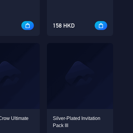
158 HKD
Crow Ultimate
Silver-Plated Invitation
Pack III