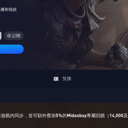
直播和視頻
訂閱
兌換
戲內同步，並可額外疊加5%的Midasbuy專屬回饋（14,0