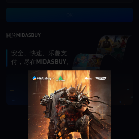
OK
關於MIDASBUY
安全、快速、乐趣支
付，尽在MIDASBUY。
|
Singapore
驗證
取消