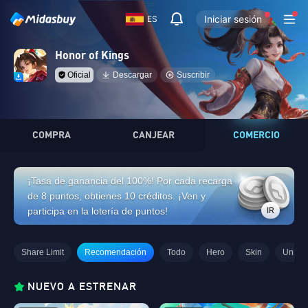
Iniciar sesión
ES
Honor of Kings
Oficial
Descargar
Suscribir
COMPRA
CANJEAR
COMERCIO
¡Tasa de ganancia del 100%! Por cada recarga
de 8 puntos, obtienes 10 créditos. ¡Ven y
IR
participa en la lotería de puntos!
Share Limit
Recomendación
Todo
Hero
Skin
Unimo
NUEVO A ESTRENAR