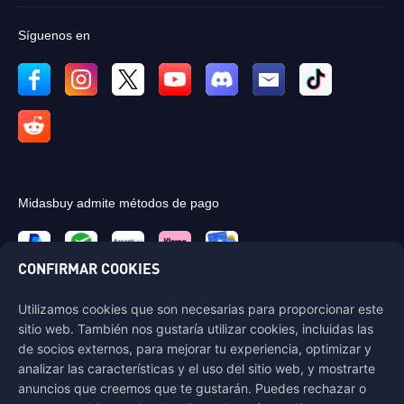
Síguenos en
Midasbuy admite métodos de pago
CONFIRMAR COOKIES
Utilizamos cookies que son necesarias para proporcionar este
Contáctenos
sitio web. También nos gustaría utilizar cookies, incluidas las
Si necesitas ayuda, por favor contáctanos haciendo clic en "Servicio al
de socios externos, para mejorar tu experiencia, optimizar y
Cliente" para comunicarte con nosotros.
analizar las características y el uso del sitio web, y mostrarte
anuncios que creemos que te gustarán. Puedes rechazar o
Servicio al Cliente