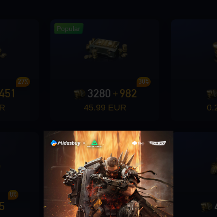
iesenerfolg! Jetzt aufladen und bis zu 35 % Bonus sichern
Popular
27%
30%
% RABATT & 35 % Extra Delta Coins auf Midasbuy
451
3280
982
+
UR
45.99 EUR
0.
SPIELER-ID BESTÄTIGEN
VIP-PUNKTE
Belohnungen wurden an deinen In-Game-Rucksack
Verfügbar für V1-V8
Bitte überprüfen Sie Ihre Spieler-ID erneut.
gesendet!
8%
15%
1. 10 Bonuspunkte für jede 60UC-Aufladung oder
Nickname:
5
300
44
Spieler-ID
+
Spieler-ID:
Einlösung; 100 % Bonuspunkte für die erste Aufladung oder