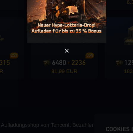
Singapore
R
4.59 EUR
6.
Aufladung der Kreditkarte. Beispiel: Wenn Sie 60UC
OK
Nicht erneut erinnern.
aufladen, die erste Aufladung durchführen und eine
Kreditkarte verwenden, erhalten Sie 10+10*200 %=30
OK
Punkte. 2. Der Bonus-UC beim Aufladen des Benutzers
OK
Gesamt
ZAHLUNG BESTÄTIGEN
wird nicht an den Bonuspunkten beteiligt.
OK
25%
35%
315
6480
2236
12
+
UR
91.99 EUR
183
le Aufladungsshop von Tencent. Bezahlen Sie sicher, sch
COOKIES 