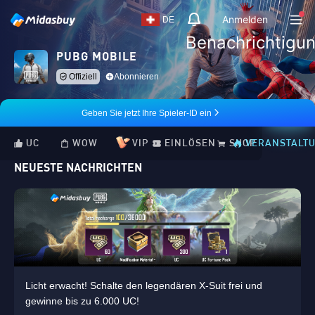
Anmelden
DE
Benachrichtigu
PUBG MOBILE
Offiziell
Abonnieren
Geben Sie jetzt Ihre Spieler-ID ein
UC
WOW
VIP
EINLÖSEN
SHOP
VERANSTALT
NEUESTE NACHRICHTEN
Licht erwacht! Schalte den legendären X-Suit frei und
gewinne bis zu 6.000 UC!