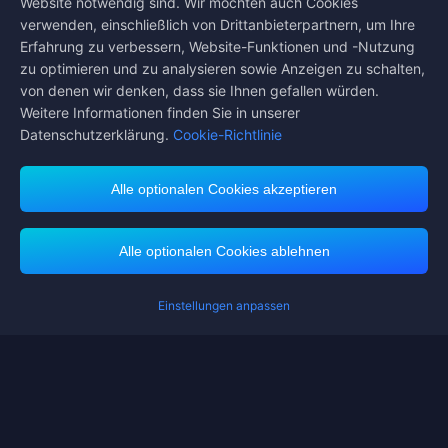
Website notwendig sind. Wir möchten auch Cookies
verwenden, einschließlich von Drittanbieterpartnern, um Ihre
Midasbuy unterstützt Zahlungsmethoden
Erfahrung zu verbessern, Website-Funktionen und -Nutzung
zu optimieren und zu analysieren sowie Anzeigen zu schalten,
von denen wir denken, dass sie Ihnen gefallen würden.
Weitere Informationen finden Sie in unserer
Datenschutzerklärung.
Cookie-Richtlinie
Contact us.
Wenn Sie Hilfe benötigen, kontaktieren Sie uns bitte, indem Sie auf
"Kundenservice" klicken, um mit uns in Kontakt zu treten.
Alle optionalen Cookies akzeptieren
Kundendienst
Alle optionalen Cookies ablehnen
Einstellungen anpassen
Nutzungsbedingungen
Datenschutzerklärung
Cookie-Richtlinie
Bevorzugte Cookies
COPYRIGHT © High Morale Developments Limited. ALLE RECHTE
VORBEHALTEN.