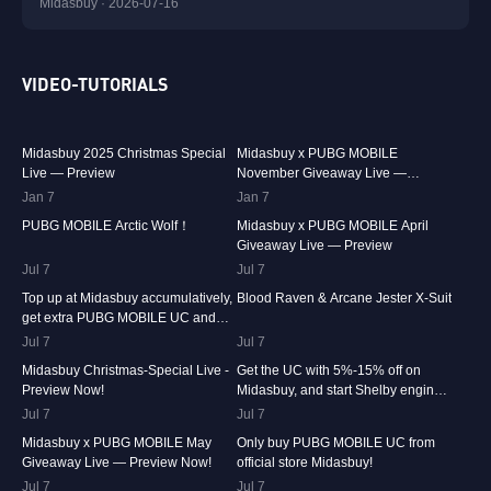
Midasbuy · 2026-07-16
VIDEO-TUTORIALS
30K
00:01:10
31.5K
00:00:58
Midasbuy 2025 Christmas Special
Midasbuy x PUBG MOBILE
Live — Preview
November Giveaway Live —
Preview Now!
Jan 7
74.8K
00:00:13
Jan 7
42.2K
00:01:36
PUBG MOBILE Arctic Wolf！
Midasbuy x PUBG MOBILE April
Giveaway Live — Preview
Jul 7
36.9K
00:01:04
Jul 7
24.1K
00:00:41
Top up at Midasbuy accumulatively,
Blood Raven & Arcane Jester X-Suit
get extra PUBG MOBILE UC and
much more as rewards!
Jul 7
15.4K
00:01:17
Jul 7
13.3K
00:01:25
Midasbuy Christmas-Special Live -
Get the UC with 5%-15% off on
Preview Now!
Midasbuy, and start Shelby engines
in PUBG MOBILE!
Jul 7
8.4K
00:01:07
Jul 7
8.2K
00:00:33
Midasbuy x PUBG MOBILE May
Only buy PUBG MOBILE UC from
Giveaway Live — Preview Now!
official store Midasbuy!
Jul 7
Jul 7