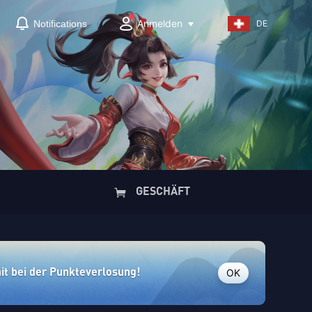
Anmelden
Notifications
DE
GESCHÄFT
OK
it bei der Punkteverlosung!