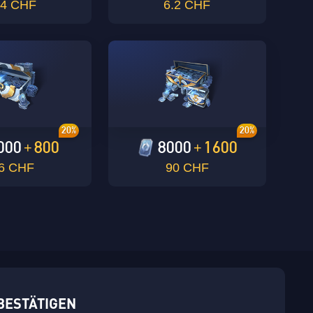
.4 CHF
6.2 CHF
20%
20%
000
800
8000
1600
+
+
6 CHF
90 CHF
nell und spaßig bei Midasbuy.
BESTÄTIGEN