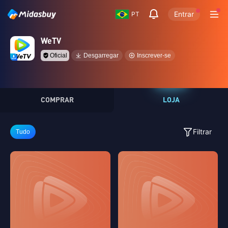
Entrar
PT
WeTV
Oficial
Desgarregar
Inscrever-se
COMPRAR
LOJA
Filtrar
Tudo