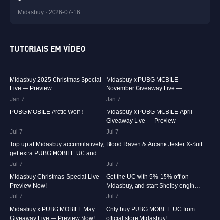
Midasbuy · 2026-07-16
TUTORIAIS EM VÍDEO
29.9K
00:01:10
31.4K
00:00:58
Midasbuy 2025 Christmas Special
Midasbuy x PUBG MOBILE
Live — Preview
November Giveaway Live —
Preview Now!
Jan 7
74.7K
00:00:13
Jan 7
42.2K
00:01:36
PUBG MOBILE Arctic Wolf！
Midasbuy x PUBG MOBILE April
Giveaway Live — Preview
Jul 7
36.9K
00:01:04
Jul 7
24.1K
00:00:41
Top up at Midasbuy accumulatively,
Blood Raven & Arcane Jester X-Suit
get extra PUBG MOBILE UC and
much more as rewards!
Jul 7
15.4K
00:01:17
Jul 7
13.3K
00:01:25
Midasbuy Christmas-Special Live -
Get the UC with 5%-15% off on
Preview Now!
Midasbuy, and start Shelby engines
in PUBG MOBILE!
Jul 7
8.4K
00:01:07
Jul 7
8.2K
00:00:33
Midasbuy x PUBG MOBILE May
Only buy PUBG MOBILE UC from
Giveaway Live — Preview Now!
official store Midasbuy!