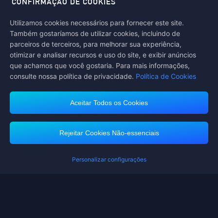
CONFIRMAÇÃO DE COOKIES
Utilizamos cookies necessários para fornecer este site.
Midasbuy Suporta Métodos de Pagamento
Também gostaríamos de utilizar cookies, incluindo de
parceiros de terceiros, para melhorar sua experiência,
otimizar e analisar recursos e uso do site, e exibir anúncios
que achamos que você gostaria. Para mais informações,
consulte nossa política de privacidade.
Política de Cookies
Contact us.
Se você precisar de ajuda, entre em contato conosco clicando em
"Atendimento ao Cliente" para falar conosco.
Aceitar Todos os Cookies
Atendimento ao Cliente
Rejeitar Cookies Não-essenciais
Personalizar configurações
Termos de Serviço
Política de Privacidade
Política de Cookies
Preferência de Cookies
DIREITOS AUTORAIS © High Morale Developments Limited. TODOS OS
DIREITOS RESERVADOS.