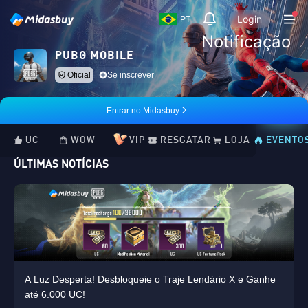
Login
PT
Notificação
PUBG MOBILE
Oficial
Se inscrever
Entrar no Midasbuy
UC
WOW
VIP
RESGATAR
LOJA
EVENTO
ÚLTIMAS NOTÍCIAS
A Luz Desperta! Desbloqueie o Traje Lendário X e Ganhe
até 6.000 UC!