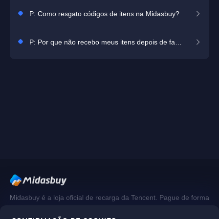
P: Como resgato códigos de itens na Midasbuy?
P: Por que não recebo meus itens depois de fazer uma compra?
Midasbuy é a loja oficial de recarga da Tencent. Pague de forma
segura, rápida e divertida na Midasbuy.