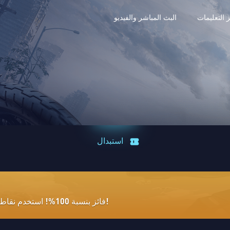
 التعليمات
البث المباشر والفيديو
استبدال
فائز بنسبة 100%! استخدم نقاطك للدخول في السحب على اليانصيب!