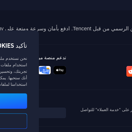
تأكيد COOKIES
تدعم منصة ميداس باي طرق الدفع
نحن نستخدم ملفات
استخدام ملفات ت
تجربتك، وتحسين 
أنك ستحبها. يمك
استخدامنا لملفا
 على "خدمة العملاء" للتواصل