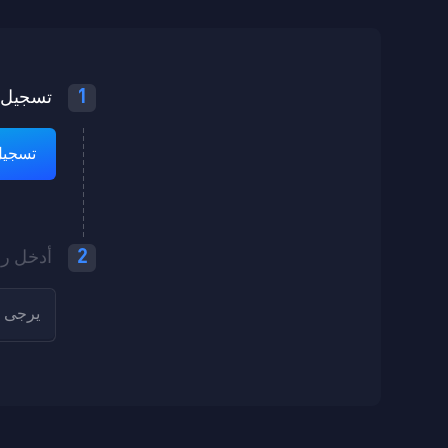
1
تسجيل 
تسجيل ا
2
أدخل رم