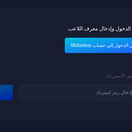
الدخول وإدخال معرف اللاعب
لدخول إلى حساب Midasbuy
ز الاسترداد
نقاط كبار الشخصيات
تم إرسال المكافآت إلى حقيبة اللعبة الخاصة بك!
متاح لV1-V8
الاسم المستعار: