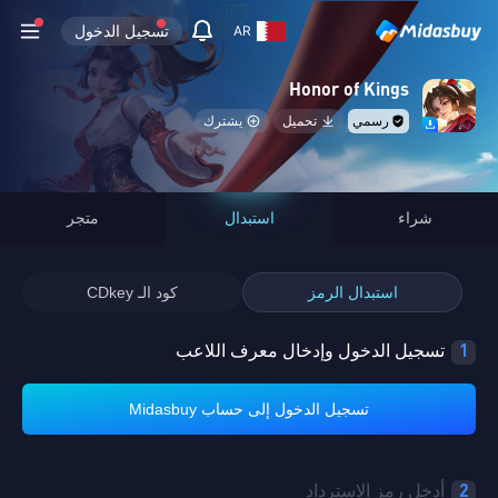
تسجيل الدخول
AR
Honor of Kings
رسمي
تحميل
يشترك
شراء
استبدال
متجر
استبدال الرمز
كود الـ CDkey
1
تسجيل الدخول وإدخال معرف اللاعب
تسجيل الدخول إلى حساب Midasbuy
2
أدخل رمز الاسترداد