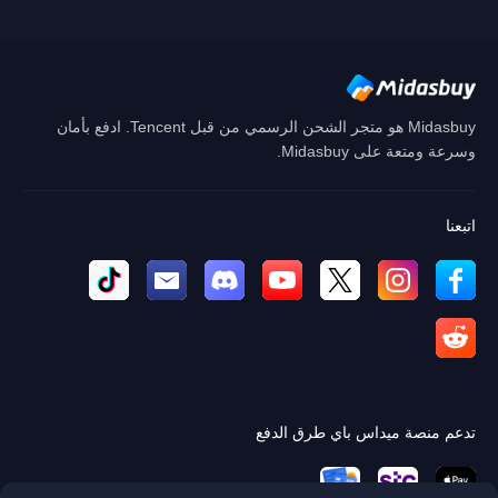
إلغاء
نعم
Midasbuy هو متجر الشحن الرسمي من قبل Tencent. ادفع بأمان
وسرعة ومتعة على Midasbuy.
اتبعنا
تدعم منصة ميداس باي طرق الدفع