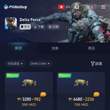
登入
ZH
Delta Force
官方
下載
訂閱
購買
兌換
商店
篩選
付款渠道
Delta Coins
Popular
Popular
30%
35%
3280
982
6480
2236
+
+
388 HKD
788 HKD