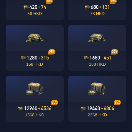
18%
19%
420
74
680
131
+
+
56 HKD
78 HKD
undefined
OK
好的
25%
27%
1280
315
1680
451
+
+
158 HKD
188 HKD
35%
35%
12960
4536
19440
6804
+
+
1568 HKD
2368 HKD