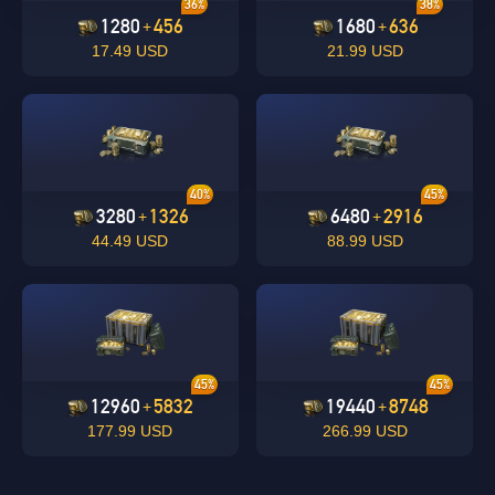
36%
38%
1280
456
1680
636
+
+
17.49 USD
21.99 USD
OK
undefined
40%
45%
3280
1326
6480
2916
+
+
ХОРОШО
44.49 USD
88.99 USD
45%
45%
12960
5832
19440
8748
+
+
177.99 USD
266.99 USD