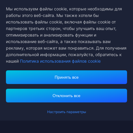
Midasbuy — официальный магазин пополнения от Tencent.
Оплачивайте безопасно, быстро и с удовольствием на
Мы используем файлы cookie, которые необходимы для
Midasbuy.
работы этого веб-сайта. Мы также хотели бы
использовать файлы cookie, включая файлы cookie от
партнеров третьих сторон, чтобы улучшить ваш опыт,
оптимизировать и анализировать функции и
Подписаться на нас
использование веб-сайта, а также показывать вам
рекламу, которая может вам понравиться. Для получения
дополнительной информации, пожалуйста, обратитесь к
нашей
Политика использования файлов cookie
Принять все
Midasbuy поддерживает способы оплаты.
Отклонить все
Настроить параметры
Contact us.
Если вам нужна помощь, пожалуйста, свяжитесь с нами, щелкнув