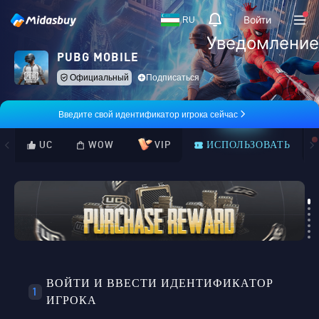
Войти
RU
Уведомление
PUBG MOBILE
Официальный
Подписаться
Введите свой идентификатор игрока сейчас
UC
WOW
VIP
ИСПОЛЬЗОВАТЬ
Loading...
ВОЙТИ И ВВЕСТИ ИДЕНТИФИКАТОР
1
ИГРОКА