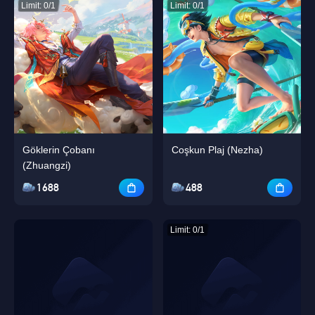
Limit: 0/1
Limit: 0/1
Göklerin Çobanı
Coşkun Plaj (Nezha)
(Zhuangzi)
1688
488
Limit: 0/1