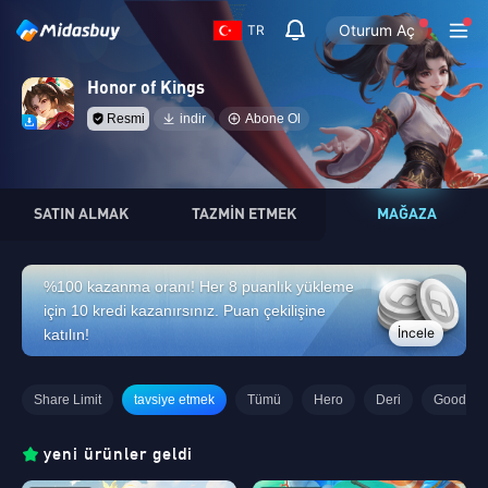
Oturum Aç
TR
Honor of Kings
Resmi
indir
Abone Ol
SATIN ALMAK
TAZMİN ETMEK
MAĞAZA
%100 kazanma oranı! Her 8 puanlık yükleme
için 10 kredi kazanırsınız. Puan çekilişine
İncele
katılın!
Share Limit
tavsiye etmek
Tümü
Hero
Deri
Goods
yeni ürünler geldi