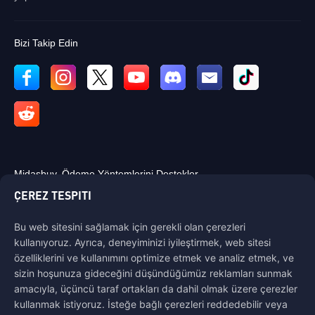
Bizi Takip Edin
Midasbuy, Ödeme Yöntemlerini Destekler.
ÇEREZ TESPITI
Bu web sitesini sağlamak için gerekli olan çerezleri
kullanıyoruz. Ayrıca, deneyiminizi iyileştirmek, web sitesi
özelliklerini ve kullanımını optimize etmek ve analiz etmek, ve
Bize Ulaşın
sizin hoşunuza gideceğini düşündüğümüz reklamları sunmak
Yardıma ihtiyacınız varsa, bize ulaşmak için "Müşteri Hizmetleri"ne
amacıyla, üçüncü taraf ortakları da dahil olmak üzere çerezler
tıklayarak bizimle iletişime geçebilirsiniz.
kullanmak istiyoruz. İsteğe bağlı çerezleri reddedebilir veya