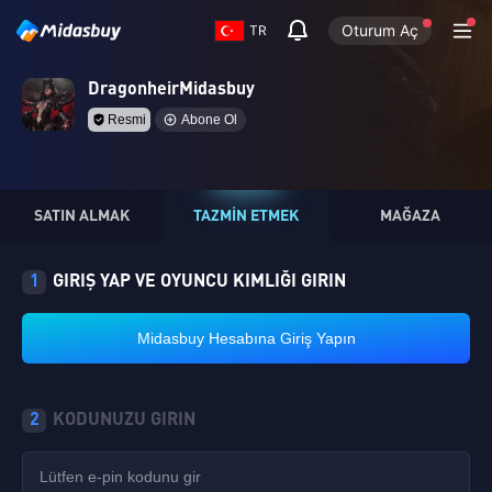
Oturum Aç
TR
DragonheirMidasbuy
Resmi
Abone Ol
SATIN ALMAK
TAZMİN ETMEK
MAĞAZA
1
GIRIŞ YAP VE OYUNCU KIMLIĞI GIRIN
Midasbuy Hesabına Giriş Yapın
2
KODUNUZU GIRIN