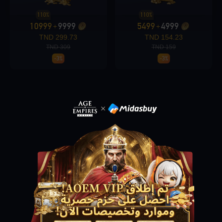
110%
110%
10999
9999
5499
4999
+
+
Loading...
299.73 TND
154.23 TND
309 TND
159 TND
-3%
-3%
Loading...
Loading...