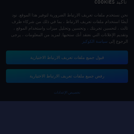
تأكيد COOKIES
اتبعنا
نحن نستخدم ملفات تعريف الارتباط الضرورية لتوفير هذا الموقع. نود
أيضًا استخدام ملفات تعريف الارتباط ، بما في ذلك من شركاء طرف
ثالث ، لتحسين تجربتك ، وتحسين وتحليل ميزات واستخدام الموقع ،
وتقديم الإعلانات التي نعتقد أنك ستحبها. لمزيد من المعلومات ، يرجى
الرجوع إلى
سياسة الكوكيز
قبول جميع ملفات تعريف الارتباط الاختيارية
تدعم منصة ميداس باي طرق الدفع
رفض جميع ملفات تعريف الارتباط الاختيارية
تخصيص الإعدادات
Contact us.
إذا كنت بحاجة إلى أي مساعدة، يرجى التواصل معنا عن طريق النقر على "خدمة
العملاء" للتواصل معنا.
خدمة الزبائن