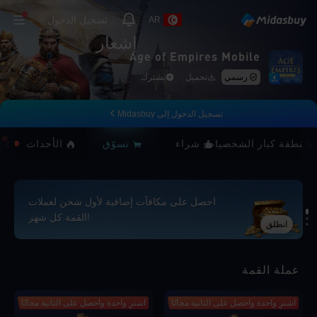
تسجيل الدخول
AR
إشعار
Age of Empires Mobile
رسمي
تحميل
يشترك
تسجيل الدخول إلى Midasbuy
منطقة كبار الشخصيات
شراء
تسوّق
الأحداث
احصل على مكافآت إضافية لأول شحن لعملات
القمة كل شهر!
انطلق
Loading...
عملة القمة
اشترِ واحدة واحصل على الثانية مجانًا
اشترِ واحدة واحصل على الثانية مجانًا