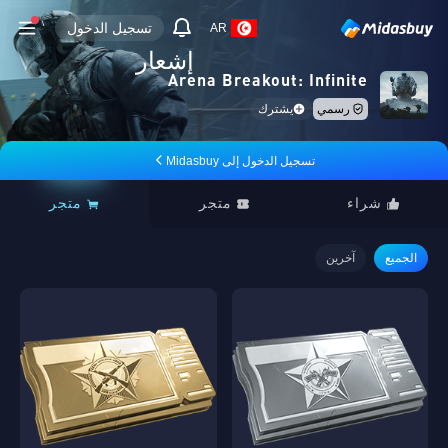
تسجيل الدخول
AR
إشعار
Arena Breakout: Infinite
رسمي
يشترك
تسجيل الدخول إلى Midasbuy
شراء
متجر
متجر
الجميع
آخرين