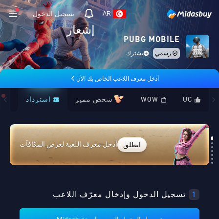
تسجيل الدخول
AR
إشعار
PUBG MOBILE
رسمي
يشترك
أدخل معرف اللاعب الخاص بك الآن
UC
WOW
شخص مميز
استرداد
ت
انطلق
أدخل معرف اللعبة لعرض المكافآت
Loading...
1
تسجيل الدخول وإدخال معرّف اللاعب