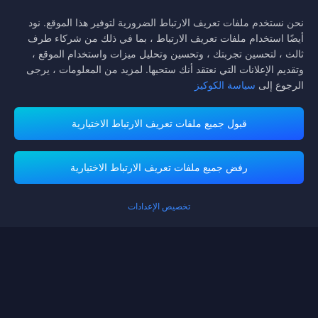
اتبعنا
نحن نستخدم ملفات تعريف الارتباط الضرورية لتوفير هذا الموقع. نود
أيضًا استخدام ملفات تعريف الارتباط ، بما في ذلك من شركاء طرف
ثالث ، لتحسين تجربتك ، وتحسين وتحليل ميزات واستخدام الموقع ،
وتقديم الإعلانات التي نعتقد أنك ستحبها. لمزيد من المعلومات ، يرجى
الرجوع إلى
سياسة الكوكيز
قبول جميع ملفات تعريف الارتباط الاختيارية
تدعم منصة ميداس باي طرق الدفع
رفض جميع ملفات تعريف الارتباط الاختيارية
إضافية
لقد حصلت على UC
+3~7%
يرجى إكمال إعادة الشحن الخاصة بك!
تخصيص الإعدادات
Contact us.
إذا كنت بحاجة إلى أي مساعدة، يرجى التواصل معنا عن طريق النقر على "خدمة
العملاء" للتواصل معنا.
خدمة الزبائن