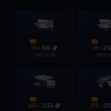
15%
14%
75
500
35
25
+
+
30.08 TND
15.
20%
19%
450
2250
375
20
+
+