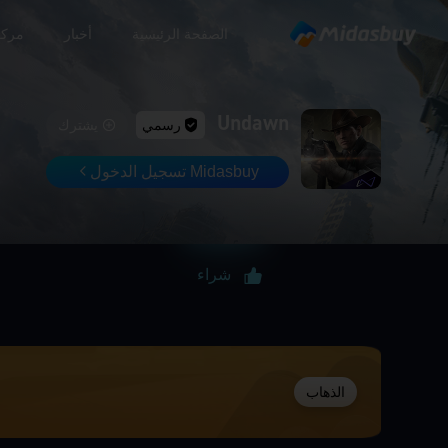
الصفحة الرئيسية
أخبار
مركز
Undawn
رسمي
يشترك
Midasbuy تسجيل الدخول
شراء
الذهاب