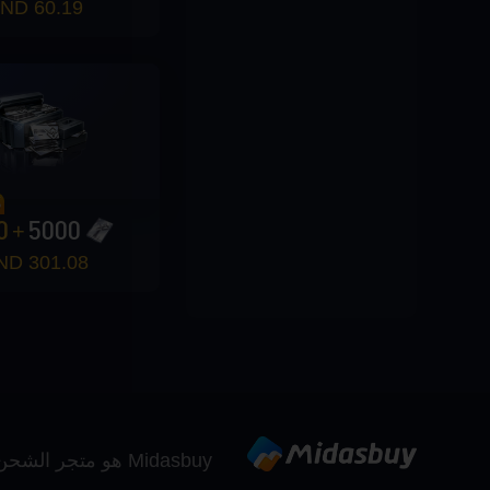
60.19 TND
%
0
5000
+
301.08 TND
Midasbuy هو متجر الشحن الرسمي من قبل Tencent. ادفع بأمان وسرعة ومتعة على Midasbuy.