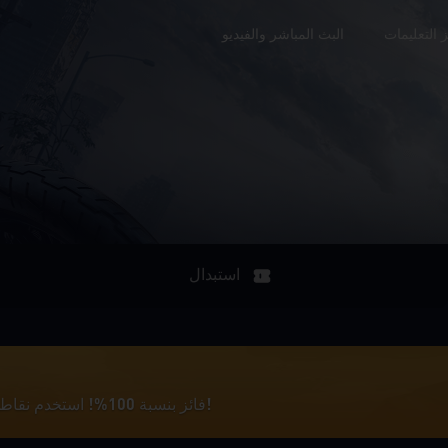
 التعليمات
البث المباشر والفيديو
استبدال
فائز بنسبة 100%! استخدم نقاطك للدخول في السحب على اليانصيب!