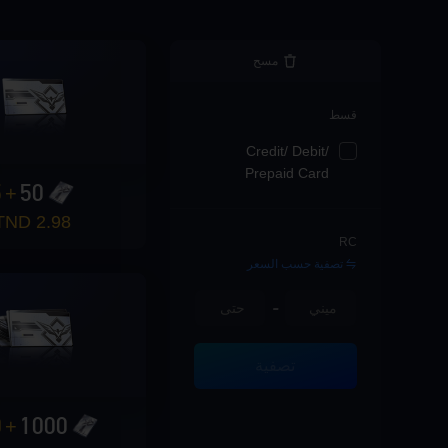
مسح
قسط
Credit/ Debit/
Prepaid Card
5
50
+
2.98 TND
RC
تصفية حسب السعر
-
تصفية
0
1000
+