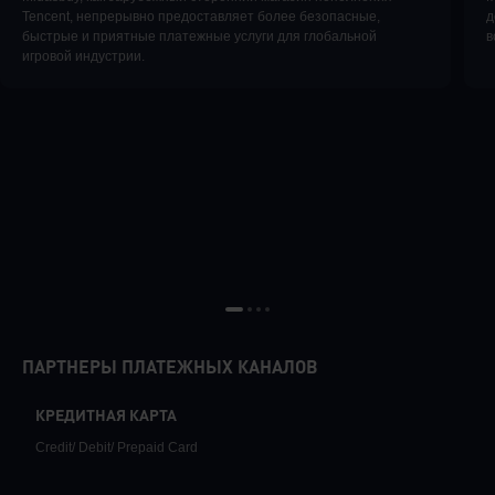
Tencent, непрерывно предоставляет более безопасные,
д
быстрые и приятные платежные услуги для глобальной
в
игровой индустрии.
ПАРТНЕРЫ ПЛАТЕЖНЫХ КАНАЛОВ
КРЕДИТНАЯ КАРТА
Credit/ Debit/ Prepaid Card