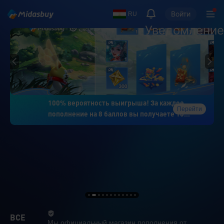
Войти
RU
Уведомление
100% вероятность выигрыша! За каждое
Перейти
пополнение на 8 баллов вы получаете 10
баллов. Примите участие в розыгрыше
баллов!
Мы официальный мага
ВСЕ
Мы официальный магазин пополнения от