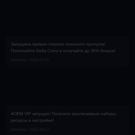
Запущена прямая покупка сезонного пропуска!
Пополняйте Delta Coins и получайте до 35% бонуса!
Midasbuy · 2026-07-01
AOEM VIP запущен! Получите эксклюзивные наборы,
ресурсы и настройки!
Midasbuy · 2026-06-17