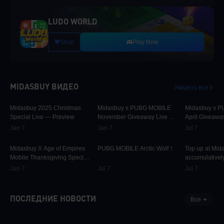
LUDO WORLD
Shop
Play Now
MIDASBUY ВИДЕО
Увидеть все
30.1K
00:01:10
31.7K
00:00:58
42.3K
Midasbuy 2025 Christmas
Midasbuy x PUBG MOBILE
Midasbuy x 
Special Live — Preview
November Giveaway Live —
April Giveawa
Preview Now!
Preview
Jan 7
Jan 7
Jul 7
9.8K
00:01:22
75K
00:00:13
37K
Midasbuy X Age of Empires
PUBG MOBILE Arctic Wolf！
Top up at Mid
Mobile Thanksgiving Special
accumulatively
Live — Preview Now!
PUBG MOBILE
Jan 7
Jul 7
Jul 7
more as rewar
ПОСЛЕДНИЕ НОВОСТИ
Все