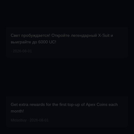
Свет пробуждается! Откройте легендарный X-Suit и
выиграйте до 6000 UC!
· 2026-08-01
Get extra rewards for the first top-up of Apex Coins each
month!
Midasbuy · 2026-08-01