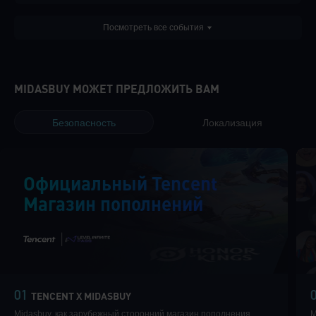
Посмотреть все события
MIDASBUY МОЖЕТ ПРЕДЛОЖИТЬ ВАМ
Безопасность
Локализация
Официальный Tencent
Магазин пополнений
|
01
TENCENT X MIDASBUY
Midasbuy, как зарубежный сторонний магазин пополнения
M