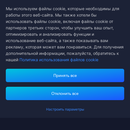
Midasbuy — официальный магазин пополнения от Tencent.
Оплачивайте безопасно, быстро и с удовольствием на
Мы используем файлы cookie, которые необходимы для
Midasbuy.
работы этого веб-сайта. Мы также хотели бы
использовать файлы cookie, включая файлы cookie от
партнеров третьих сторон, чтобы улучшить ваш опыт,
оптимизировать и анализировать функции и
Подписаться на нас
использование веб-сайта, а также показывать вам
рекламу, которая может вам понравиться. Для получения
дополнительной информации, пожалуйста, обратитесь к
нашей
Политика использования файлов cookie
Принять все
Midasbuy поддерживает способы оплаты.
Отклонить все
Вы получили дополн
Пожалуйста, заверш
Настроить параметры
Contact us.
Если вам нужна помощь, пожалуйста, свяжитесь с нами, щелкнув