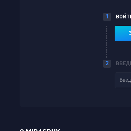
1
ВОЙТИ
В
2
ВВЕД