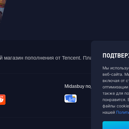
ПОДТВЕР
 магазин пополнения от Tencent. Платите безопасно
Мы использу
веб-сайта. М
включая от с
Midasbuy поддерживает спос
оптимизации 
также для по
понравится. 
файлы cookie
нашей
Полити