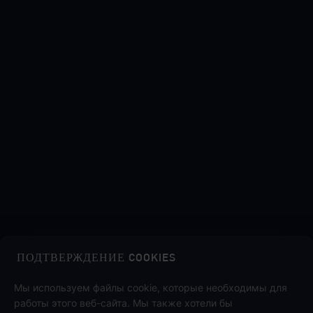
ПОДТВЕРЖДЕНИЕ COOKIES
Midasbuy — официальный магазин пополнения от Tencent.
Оплачивайте безопасно, быстро и с удовольствием на
Мы используем файлы cookie, которые необходимы для
Midasbuy.
работы этого веб-сайта. Мы также хотели бы