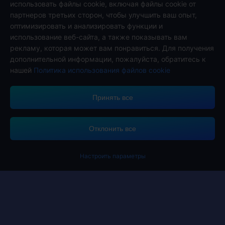
использовать файлы cookie, включая файлы cookie от
партнеров третьих сторон, чтобы улучшить ваш опыт,
оптимизировать и анализировать функции и
Подписаться на нас
использование веб-сайта, а также показывать вам
рекламу, которая может вам понравиться. Для получения
дополнительной информации, пожалуйста, обратитесь к
нашей
Политика использования файлов cookie
Принять все
Midasbuy поддерживает способы оплаты.
Отклонить все
Настроить параметры
Contact us.
Если вам нужна помощь, пожалуйста, свяжитесь с нами, щелкнув
"Служба поддержки клиентов", чтобы связаться с нами.
Обслуживание клиентов