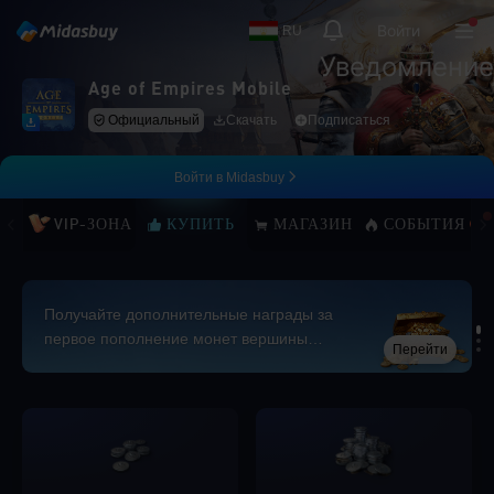
Войти
RU
Уведомление
Age of Empires Mobile
Официальный
Скачать
Подписаться
Войти в Midasbuy
VIP-ЗОНА
КУПИТЬ
МАГАЗИН
СОБЫТИЯ
Получайте дополнительные награды за
первое пополнение монет вершины
Перейти
каждый месяц!
Loading...