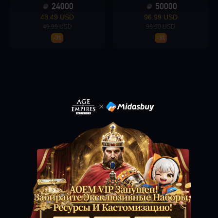
24000
50000
48.49 USD
96.99 USD
49.99 USD
99.99 USD
Loading...
-3%
-3%
Loading...
Loading...