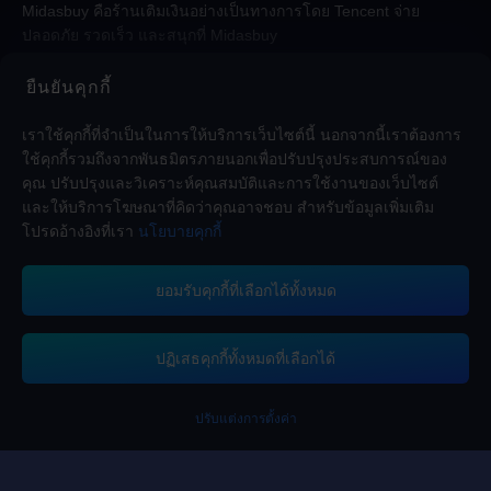
Midasbuy คือร้านเติมเงินอย่างเป็นทางการโดย Tencent จ่าย
ปลอดภัย รวดเร็ว และสนุกที่ Midasbuy
ยืนยันคุกกี้
ติดตามเรา
เราใช้คุกกี้ที่จำเป็นในการให้บริการเว็บไซต์นี้ นอกจากนี้เราต้องการ
ใช้คุกกี้รวมถึงจากพันธมิตรภายนอกเพื่อปรับปรุงประสบการณ์ของ
คุณ ปรับปรุงและวิเคราะห์คุณสมบัติและการใช้งานของเว็บไซต์
และให้บริการโฆษณาที่คิดว่าคุณอาจชอบ สำหรับข้อมูลเพิ่มเติม
โปรดอ้างอิงที่เรา
นโยบายคุกกี้
ยอมรับคุกกี้ที่เลือกได้ทั้งหมด
Midasbuy รองรับวิธีการชำระเงิน
ปฏิเสธคุกกี้ทั้งหมดที่เลือกได้
คุณได้รับ UC
+3
กรุณาทำการเติมเงิ
ปรับแต่งการตั้งค่า
ติดต่อเรา
หากคุณต้องการความช่วยเหลือใด ๆ กรุณาติดต่อเราโดยการคลิกที่ "บริการ
ลูกค้า" เพื่อติดต่อเรา