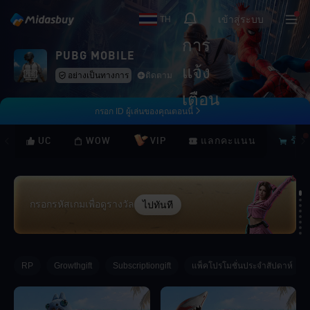
เข้าสู่ระบบ
TH
การ
PUBG MOBILE
แจ้ง
อย่างเป็นทางการ
ติดตาม
เตือน
กรอก ID ผู้เล่นของคุณตอนนี้
UC
WOW
VIP
แลกคะแนน
ร้าน
ไปทันที
กรอกรหัสเกมเพื่อดูรางวัล
Loading...
RP
Growthgift
Subscriptiongift
แพ็คโปรโมชั่นประจำสัปดาห์