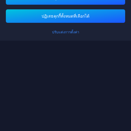
Midasbuy รองรับวิธีการชำระเงิน
ปฏิเสธคุกกี้ทั้งหมดที่เลือกได้
ปรับแต่งการตั้งค่า
ติดต่อเรา
หากคุณต้องการความช่วยเหลือใด ๆ กรุณาติดต่อเราโดยการคลิกที่ "บริการ
ลูกค้า" เพื่อติดต่อเรา
บริการลูกค้า
ข้อตกลงการให้บริการ
นโยบายความเป็นส่วนตัว
นโยบายคุกกี้
การตั้งค่าคุกกี้
ประกาศเกี่ยวกับลิขสิทธิ์ © High Morale Developments Limited. All Rights
Reserved