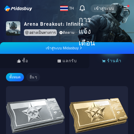
เข้าสู่ระบบ
TH
การ
Arena Breakout: Infinite
แจ้ง
อย่างเป็นทางการ
ติดตาม
เตือน
เข้าสู่ระบบ Midasbuy
ซื้อ
แลกรับ
ร้านค้า
ทั้งหมด
อื่น ๆ