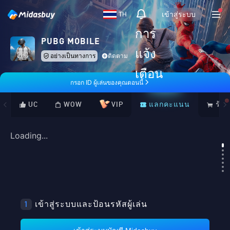
เข้าสู่ระบบ
TH
การ
PUBG MOBILE
แจ้ง
อย่างเป็นทางการ
ติดตาม
เตือน
กรอก ID ผู้เล่นของคุณตอนนี้
UC
WOW
VIP
แลกคะแนน
ร้าน
Loading...
Loading...
1
เข้าสู่ระบบและป้อนรหัสผู้เล่น